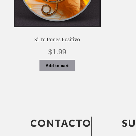
Si Te Pones Positivo
$
1.99
Add to cart
CONTACTO
SU