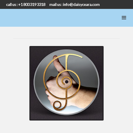
call us : +1 800 319 3318 mail us : info@daisyceara.com