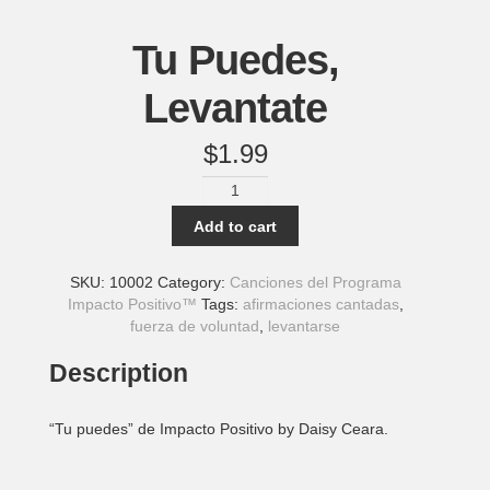
Tu Puedes,
Levantate
$
1.99
Tu
Puedes,
Add to cart
Levantate
quantity
SKU:
10002
Category:
Canciones del Programa
Impacto Positivo™
Tags:
afirmaciones cantadas
,
fuerza de voluntad
,
levantarse
Description
“Tu puedes” de Impacto Positivo by Daisy Ceara.