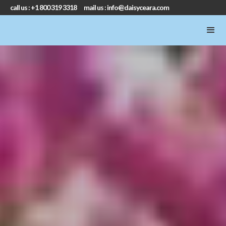
call us : +1 800 319 3318 mail us : info@daisyceara.com