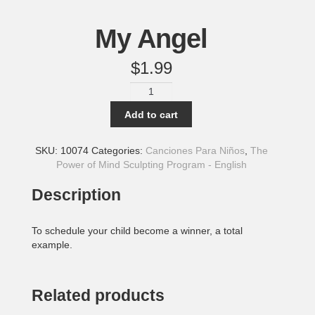
My Angel
$
1.99
My
Angel
Add to cart
quantity
SKU:
10074
Categories:
Canciones Para Niños
,
The
Power of Mind Sculpting Program - English
Description
To schedule your child become a winner, a total
example.
Related products