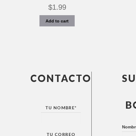
$
1.99
Add to cart
CONTACTO
SU
B
TU NOMBRE
*
Nombr
TU CORREO