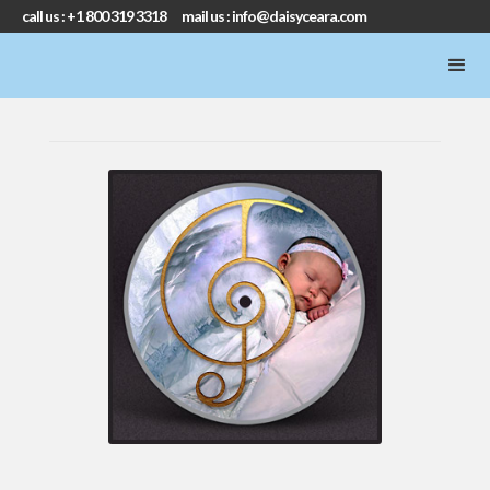
call us : +1 800 319 3318 mail us : info@daisyceara.com