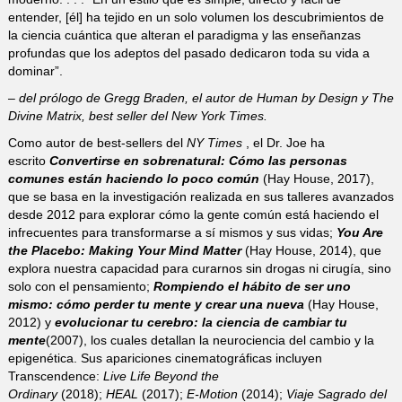
entender, [él] ha tejido en un solo volumen los descubrimientos de
la ciencia cuántica que alteran el paradigma y las enseñanzas
profundas que los adeptos del pasado dedicaron toda su vida a
dominar”.
– del prólogo de Gregg Braden, el autor de Human by Design y The
Divine Matrix, best seller del New York Times.
Como autor de best-sellers del
NY Times
, el Dr. Joe ha
escrito
Convertirse en sobrenatural: Cómo las personas
comunes están haciendo lo poco común
(Hay House, 2017),
que se basa en la investigación realizada en sus talleres avanzados
desde 2012 para explorar cómo la gente común está haciendo el
infrecuentes para transformarse a sí mismos y sus vidas;
You Are
the Placebo: Making Your Mind Matter
(Hay House, 2014), que
explora nuestra capacidad para curarnos sin drogas ni cirugía, sino
solo con el pensamiento;
Rompiendo el hábito de ser uno
mismo: cómo perder tu mente y crear una nueva
(Hay House,
2012) y
evolucionar tu cerebro: la ciencia de cambiar tu
mente
(2007), los cuales detallan la neurociencia del cambio y la
epigenética. Sus apariciones cinematográficas incluyen
Transcendence:
Live Life Beyond the
Ordinary
(2018);
HEAL
(2017);
E-Motion
(2014);
Viaje Sagrado del