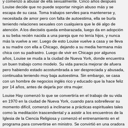
y comenzó a abusar de ella sexualmente. Cinco años después
Louise decide que no puede soportar ningún abuso más y se
escapa de su casa. Toma trabajos serviles para mantenerse y,
necesitada de amor pero con falta de autoestima, ella se burla
teniendo relaciones sexuales con cualquiera que le dé algo de
atención. A los dieciséis queda embarazada, luego da en adopción
a su beba recién nacida a una pareja que no tenía hijos, y nunca
más la vuelve a ver. Luego de esto Louise vuelve a casa y se lleva
a su madre con ella a Chicago, dejando a su media hermana más
chica con su padrastro. Luego de vivir en Chicago por algunos
años, Louise se muda a la ciudad de Nueva York, donde encuentra
un buen trabajo como modelo. Su vida parecía mejorar de afuera
pero habiendo estado acostumbrada a ser despreciada y abusada,
continuaba teniendo muy baja autoestima. Sin embargo, se casa
con un hombre de negocios inglés rico y educado que la hace feliz
por 14 años, antes de dejarla por otra mujer.
Louise Hay comenzó lo que se convertiría en el trabajo de su vida
en 1970 en la ciudad de Nueva York, cuando para sobrellevar su
momento difícil, comenzó a inclinarse a prácticas espirituales tales
como la meditación trascendental y a asistir a los encuentros de la
Iglesia de la Ciencia Religiosa y comenzó el entrenamiento en el
programa para convertirse en ministro. Se convirtió en una oradora