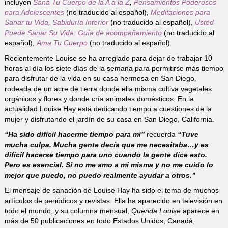
incluyen
Sana Tu Cuerpo de la A a la Z
,
Pensamientos Poderosos
para Adolescentes
(no traducido al español)
,
Meditaciones para
Sanar tu Vida
,
Sabiduría Interior
(no traducido al español),
Usted
Puede Sanar Su Vida: Guía de acompañamiento
(no traducido al
español),
Ama Tu Cuerpo
(no traducido al español)
.
Recientemente Louise se ha arreglado para dejar de trabajar 10
horas al día los siete días de la semana para permitirse más tiempo
para disfrutar de la vida en su casa hermosa en San Diego,
rodeada de un acre de tierra donde ella misma cultiva vegetales
orgánicos y flores y donde cría animales domésticos. En la
actualidad Louise Hay está dedicando tiempo a cuestiones de la
mujer y disfrutando el jardín de su casa en San Diego, California.
“Ha sido difícil hacerme tiempo para mí”
recuerda
“Tuve
mucha culpa. Mucha gente decía que me necesitaba…y es
difícil hacerse tiempo para uno cuando la gente dice esto.
Pero es esencial. Si no me amo a mi misma y no me cuido lo
mejor que puedo, no puedo realmente ayudar a otros.”
El mensaje de sanación de Louise Hay ha sido el tema de muchos
artículos de periódicos y revistas. Ella ha aparecido en televisión en
todo el mundo, y su columna mensual,
Querida Louise
aparece en
más de 50 publicaciones en todo Estados Unidos, Canadá,