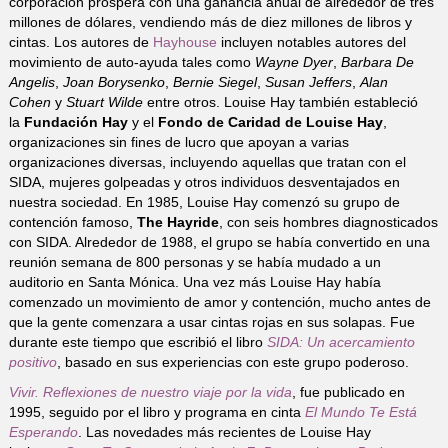
corporación próspera con una ganancia anual de alrededor de tres
millones de dólares, vendiendo más de diez millones de libros y
cintas. Los autores de
Hayhouse
incluyen notables autores del
movimiento de auto-ayuda tales como
Wayne Dyer
,
Barbara De
Angelis
,
Joan Borysenko
,
Bernie Siegel
,
Susan Jeffers
,
Alan
Cohen
y
Stuart Wilde
entre otros. Louise Hay también estableció
la
Fundación Hay
y el
Fondo de Caridad de Louise Hay
,
organizaciones sin fines de lucro que apoyan a varias
organizaciones diversas, incluyendo aquellas que tratan con el
SIDA, mujeres golpeadas y otros individuos desventajados en
nuestra sociedad. En 1985, Louise Hay comenzó su grupo de
contención famoso,
The Hayride
, con seis hombres diagnosticados
con SIDA. Alrededor de 1988, el grupo se había convertido en una
reunión semana de 800 personas y se había mudado a un
auditorio en Santa Mónica. Una vez más Louise Hay había
comenzado un movimiento de amor y contención, mucho antes de
que la gente comenzara a usar cintas rojas en sus solapas. Fue
durante este tiempo que escribió el libro
SIDA: Un acercamiento
positivo
, basado en sus experiencias con este grupo poderoso.
Vivir. Reflexiones de nuestro viaje por la vida
, fue publicado en
1995, seguido por el libro y programa en cinta
El Mundo Te Está
Esperando
. Las novedades más recientes de Louise Hay