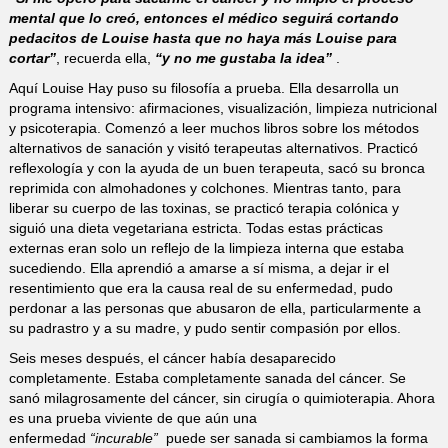
mental que lo creó, entonces el médico seguirá cortando
pedacitos de Louise hasta que no haya más Louise para
cortar”
, recuerda ella,
“y no me gustaba la idea”
.
Aquí Louise Hay puso su filosofía a prueba. Ella desarrolla un
programa intensivo: afirmaciones, visualización, limpieza nutricional
y psicoterapia. Comenzó a leer muchos libros sobre los métodos
alternativos de sanación y visitó terapeutas alternativos. Practicó
reflexología y con la ayuda de un buen terapeuta, sacó su bronca
reprimida con almohadones y colchones. Mientras tanto, para
liberar su cuerpo de las toxinas, se practicó terapia colónica y
siguió una dieta vegetariana estricta. Todas estas prácticas
externas eran solo un reflejo de la limpieza interna que estaba
sucediendo. Ella aprendió a amarse a sí misma, a dejar ir el
resentimiento que era la causa real de su enfermedad, pudo
perdonar a las personas que abusaron de ella, particularmente a
su padrastro y a su madre, y pudo sentir compasión por ellos.
Seis meses después, el cáncer había desaparecido
completamente. Estaba completamente sanada del cáncer. Se
sanó milagrosamente del cáncer, sin cirugía o quimioterapia. Ahora
es una prueba viviente de que aún una
enfermedad
“incurable”
puede ser sanada si cambiamos la forma