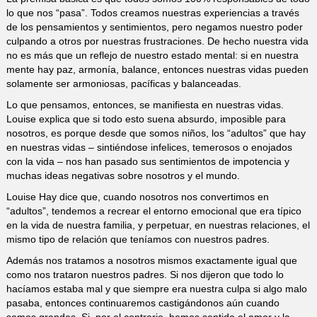
lo que nos “pasa”. Todos creamos nuestras experiencias a través
de los pensamientos y sentimientos, pero negamos nuestro poder
culpando a otros por nuestras frustraciones. De hecho nuestra vida
no es más que un reflejo de nuestro estado mental: si en nuestra
mente hay paz, armonía, balance, entonces nuestras vidas pueden
solamente ser armoniosas, pacíficas y balanceadas.
Lo que pensamos, entonces, se manifiesta en nuestras vidas.
Louise explica que si todo esto suena absurdo, imposible para
nosotros, es porque desde que somos niños, los “adultos” que hay
en nuestras vidas – sintiéndose infelices, temerosos o enojados
con la vida – nos han pasado sus sentimientos de impotencia y
muchas ideas negativas sobre nosotros y el mundo.
Louise Hay dice que, cuando nosotros nos convertimos en
“adultos”, tendemos a recrear el entorno emocional que era típico
en la vida de nuestra familia, y perpetuar, en nuestras relaciones, el
mismo tipo de relación que teníamos con nuestros padres.
Además nos tratamos a nosotros mismos exactamente igual que
como nos trataron nuestros padres. Si nos dijeron que todo lo
hacíamos estaba mal y que siempre era nuestra culpa si algo malo
pasaba, entonces continuaremos castigándonos aún cuando
somos grandes. Si, por el contrario, hemos sentido el amor y la