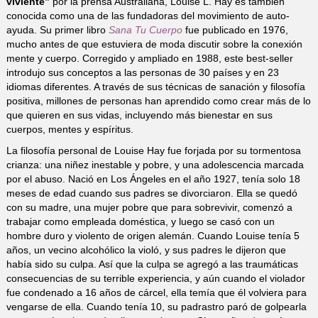
viviente”
por la prensa Australiana, Louise L. Hay es también
conocida como una de las fundadoras del movimiento de auto-
ayuda. Su primer libro
Sana Tu Cuerpo
fue publicado en 1976,
mucho antes de que estuviera de moda discutir sobre la conexión
mente y cuerpo. Corregido y ampliado en 1988, este best-seller
introdujo sus conceptos a las personas de 30 países y en 23
idiomas diferentes. A través de sus técnicas de sanación y filosofía
positiva, millones de personas han aprendido como crear más de lo
que quieren en sus vidas, incluyendo más bienestar en sus
cuerpos, mentes y espíritus.
La filosofía personal de Louise Hay fue forjada por su tormentosa
crianza: una niñez inestable y pobre, y una adolescencia marcada
por el abuso. Nació en Los Ángeles en el año 1927, tenía solo 18
meses de edad cuando sus padres se divorciaron. Ella se quedó
con su madre, una mujer pobre que para sobrevivir, comenzó a
trabajar como empleada doméstica, y luego se casó con un
hombre duro y violento de origen alemán. Cuando Louise tenía 5
años, un vecino alcohólico la violó, y sus padres le dijeron que
había sido su culpa. Así que la culpa se agregó a las traumáticas
consecuencias de su terrible experiencia, y aún cuando el violador
fue condenado a 16 años de cárcel, ella temía que él volviera para
vengarse de ella. Cuando tenía 10, su padrastro paró de golpearla