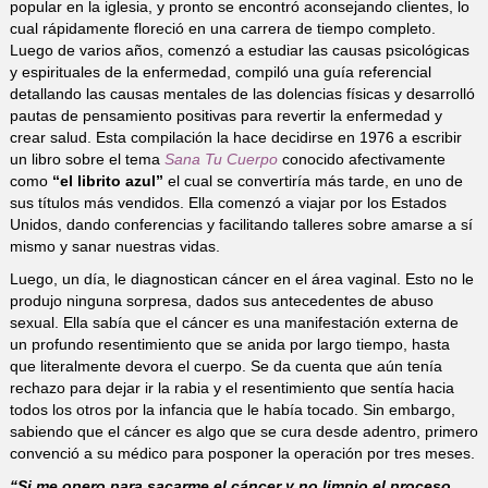
popular en la iglesia, y pronto se encontró aconsejando clientes, lo
cual rápidamente floreció en una carrera de tiempo completo.
Luego de varios años, comenzó a estudiar las causas psicológicas
y espirituales de la enfermedad, compiló una guía referencial
detallando las causas mentales de las dolencias físicas y desarrolló
pautas de pensamiento positivas para revertir la enfermedad y
crear salud. Esta compilación la hace decidirse en 1976 a escribir
un libro sobre el tema
Sana Tu Cuerpo
conocido afectivamente
como
“el librito azul”
el cual se convertiría más tarde, en uno de
sus títulos más vendidos. Ella comenzó a viajar por los Estados
Unidos, dando conferencias y facilitando talleres sobre amarse a sí
mismo y sanar nuestras vidas.
Luego, un día, le diagnostican cáncer en el área vaginal. Esto no le
produjo ninguna sorpresa, dados sus antecedentes de abuso
sexual. Ella sabía que el cáncer es una manifestación externa de
un profundo resentimiento que se anida por largo tiempo, hasta
que literalmente devora el cuerpo. Se da cuenta que aún tenía
rechazo para dejar ir la rabia y el resentimiento que sentía hacia
todos los otros por la infancia que le había tocado. Sin embargo,
sabiendo que el cáncer es algo que se cura desde adentro, primero
convenció a su médico para posponer la operación por tres meses.
“Si me opero para sacarme el cáncer y no limpio el proceso